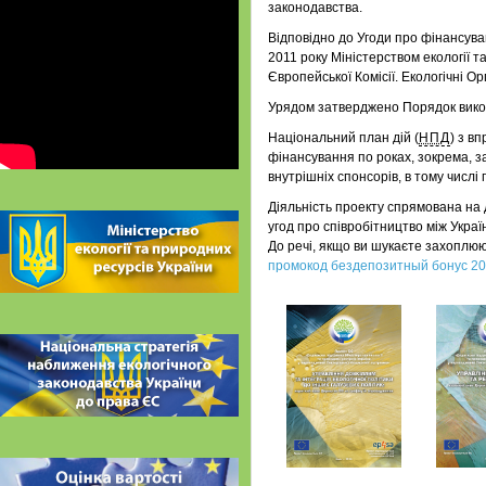
законодавства.
Відповідно до Угоди про фінансува
2011 року Міністерством екології т
Європейської Комісії. Екологічні Ор
Урядом затверджено Порядок викор
Національний план дій (
НПД
) з в
фінансування по роках, зокрема, 
внутрішніх спонсорів, в тому числі
Діяльність проекту спрямована на 
угод про співробітництво між Украї
До речі, якщо ви шукаєте захоплюю
промокод бездепозитный бонус 2